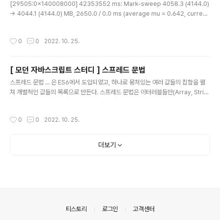
[29505:0x140008000] 42353552 ms: Mark-sweep 4058.3 (4144.0)
드시 일치할 필요는 없다. const [a, b] = [1, 2]; consol
-> 4044.1 (4144.0) MB, 2650.0 / 0.0 ms (average mu = 0.642, current
e.log(a, b); // 1 2 const [c, d] = [1]; console.log(c,
mu = 0.011) allocation failure scavenge might not succeed [29505:0
d); // 1 undefined const [e, ..
x140008000] 42356151 ms: Mark-sweep 4059.9 (4144.0) -> 4045.8
작성시간
0
0
2022. 10. 25.
(4144.7) MB, 2571.7 / 0.0 ms (average mu = 0.476, current mu = 0.01
0) allocation failure scavenge might not succeed FATAL ERROR: Reac
hed heap ..
[ 모던 자바스크립트 스터디 ] 스프레드 문법
글 내용
스프레드 문법 ... 은 ES6에서 도입되었고, 하나로 뭉쳐있는 여러 값들의 집합을 펼
쳐 개별적인 값들의 목록으로 만든다. 스프레드 문법은 이터러블들만(Array, Strin
g, Map, ... ) 사용 가능하다. console.log(...[1, 2, 3]); // 1 2 3 console.log
(...'Hello'); // H e l l o 스프레드 문법의 결과는 값이 아니고 값들의 목록이다. 따라
작성시간
0
0
2022. 10. 25.
서 아래와 같이 변수에 할당할 수 없다는 것을 알아둬야한다. const list = ...[1, 2,
3]; // SyntaxError: Unexpected token ... 함수 호출문의 인수 목록에서 사용하
는 경우 const arr = [1, 2, 3]; const max = Math.max(arr); ..
더보기
의안내
티스토리
로그인
고객센터