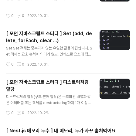
할 수 있는 값은 객체를 포함한 모든 값이고, Map 객체는
이터러블 객체라는 차이점이 있다. Map 객체 생성 const
작성시간
0
0
2022. 10. 31.
map = new Map(); console.log(map); // Map(0) {}
const map1 = new Map([['key1', 'value1'], ['key
2', 'value2']]); console.log(map1); // Map(2) {"key
[ 모던 자바스크립트 스터디 ] Set (add, de
1" => "value1", "key2" => "value2"} const map2 =
lete, forEach, clear ...)
new Map([1, 2]); // TypeError Map 생성자 함수는 이
글 내용
터러블을 인수로 전달받아 Map 객체를 생성한다..
Set Set 객체는 중복되지 않는 유일한 값들의 집합니다. S
et 객체는 요소 순서에 의미가 없고, 인덱스로 요소에 접근
할 수 없다. Set의 특성은 수학적 집합의 특성과 일치한다.
작성시간
0
0
2022. 10. 31.
Set을 통해 교집합, 합집합, 차집합, 여집합 등을 구현할 수
있다. Set 객체의 생성 Set 생성자 함수로 생성하며, 인수
를 전달하지 않으면 빈 Set 객체가 생성된다. const set
[ 모던 자바스크립트 스터디 ] 디스트럭처링
= new Set(); console.log(set); // Set(0) {} const s
할당
et1 = new Set([1, 2, 3, 4]); console.log(set1); // S
글 내용
et(3) {1, 2, 3} const set2 = new Set('hello'); cons
디스트럭처링 할당(구조 분해 할당)은 구조화된 배열과 같
ole.log(set2); // Set(4) {"h", "e..
은 이터러블 또는 객체를 destructuring하여 1개 이상의
변수에 개별적으로 할당하는 것이다. 배열 디스트럭처링
작성시간
0
0
2022. 10. 29.
할당 const arr = [1, 2, 3]; const [one, two, three]
= arr; console.log(one, two, three); // 1 2 3 const
[x, y] = [1, 2]; 배열 디스트럭처링 할당의 기준은 배열의
[ Nest.js 메모리 누수 ] 내 메모리, 누가 자꾸 훔쳐먹어요
인덱스다. 이때 변수의 개수와 이터러블의 요소 개수가 반
글 내용