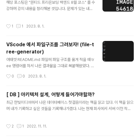
해당 포스팅은 "원티드 프리온보딩 백엔드 8월 코스" 를 수
실행할 명령어 도커이미지를 도커 허브에 올려보자! 이미
강하며 강의 내용을 정리해본 것입니다. 문제가 있는 내용
지 생성은 아래의 명령어로 할 수 있다. docker build -t
이거나 오류가 있다면 댓글로 남겨주시면 감사하겠습니다.
my-httpd . 만약 이렇게 만들어진 이미지를 도커 허브에
Docker 를 설명해보자. open platform 어플리케이션
올리고 싶다면, 이미지 이름은 아래 규칙을 따라야한다. [D
작성시간
1
1
2023. 8. 1.
을 인프라에서 분리 신속하다 인프라를 어플리케이션을 관
ocker Hub 사용자명]/이..
리하는 것처럼 관리할 수 있음 코드 배포에 용이하다. 도커
는 결국 컨테이너 기반 가상화 도구이다. 애플리케이션을
VScode 에서 파일구조를 그려보자! (file-t
컨테이너 단위로 격리하여 실행하고 배포하는 기술인 것이
ree-generator)
다. 그럼 여기서, 컨테이너란 무엇일까? 컨테이너란 무엇인
글 내용
가? 가상화 기술 중 하나로, 호스트 운영체제 위에 여러 개
여태껏 README.md 파일에 파일 구조를 옮겨 적을 때 tr
의 격리된 환경을 생성한다. 그럼 꼬리 질문으로, 가상화 기
ee 명령어를 쳐서 나온 결과물을 그대로 복붙해왔었다. 이
술은 무엇일까? 가상화 기술이란? 하나의 물리적인 컴퓨터
번에 서버팀 내에서 typescript template 제작을 맡게
작성시간
0
0
2023. 8. 1.
자원을 가상적으로 분할하여..
되었는데, 내 템플릿의 구조를 설명할 때, 좀 더 편리하고
예쁘게 파일 구조를 알릴 수 있는 방법이 없을까 찾아보다
가 발견한 vscode extension 이다. file-tree-gener
[ DB ] 아키텍처 설계, 어떻게 들어가야할까?
ator vscode 의 extenstions 탭에서 file-tree-gene
글 내용
최근 한빛미디어에서 나온 데이터베이스 첫걸음이라는 책을 읽고 있다. 이 책을 읽으
rator 를 검색하자. 바로 저 확장프로그램이다. 설치해주도
며 내가 기록하고 싶은 것들을 기록해나가겠다. 나는 현재 회사에서 서버 이전 작업
록 하자! 이제 내가 구조를 표현하고 싶은 폴더에서 우클릭
중이다. 그러면서 기존 db를 전부 분리하고, table 설계를 다시 하는 등의 작업을 예
을 하고, Generate to Tree 를 선택해주자. 그럼 아래와
상하고 있다. 그래서 이 책을 집어들었다. 아키텍처는 어떻게 우리에게 왔는가 - 아키
같은 결과물을 얻을 수 있다. icon 을 on/off 할 수 있는 ..
작성시간
2
1
2022. 11. 11.
텍처의 역사 사실 아키텍처라는 단어 자체가 굉장히 추상적이다. 이를 이해하기 위해
역사를 좀 되짚어보자. stand-alone 구조 초기에는 DB 서버가 네트워크에 접속하
지 않고 독립되어 동작했다. 이러한 구성에서는 DBMS(데이터베이스 미들웨어)와