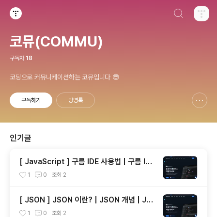
검색하기
티스토리
코뮤(COMMU)
구독자
18
코딩으로 커뮤니케이션하는 코뮤입니다 😎
구독하기
방명록
신고하기 레이어
열기
인기글
[ JavaScript ] 구름 IDE 사용법 | 구름 IDE
기초 사용
1
0
조회
2
[ JSON ] JSON 이란? | JSON 개념 | JS
ON 예제
1
0
조회
2