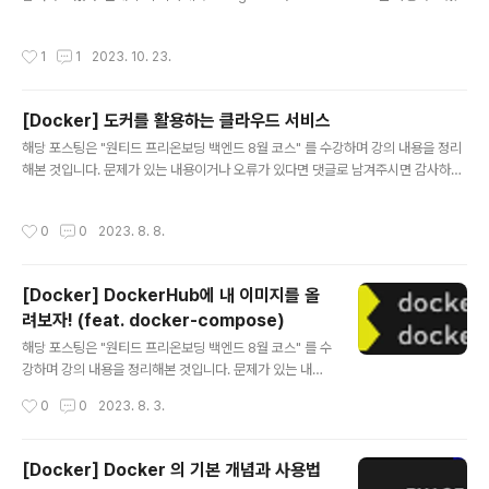
는 것은 아니었으나, NoSQL인 DynamoDB 를 쓰고 있고, 새롭게 시스템 구축이
반복하지 않는다. 2. 왜 동적 계획법을 사용할까? 일반적인
필요할 때 Dynamo와는 다른 NoSQL 선택지가 어떤 것이 있을지 궁금해서 세미나
재귀방식은 같은 계산을 여러 번 반복하여 비효율적이다.
작성시간
1
1
2023. 10. 23.
에 신청했다. 강사님의 강사력(?)도 너무 좋았고, 내용도 일반 강의에서는 골라 듣기
예를 들어, 피보나치 수열을 재귀로 계산할 때, fibonacci
어려운 실무적인 내용이 많이 들어있어서 이제 막 여러 DB를 사용해보기 시작한 나
(..
에게는 너무나 유익했던 시간이었다. (업무시간 빼고 5시간 투자할 가치가 충분했습
[Docker] 도커를 활용하는 클라우드 서비스
니다. 다들 츄라이 츄라이) 아래는 강의 세션을 들으면서 내가 기록했던 것들이다. 지
글 내용
식 습득용보다는, 이런 내용들..
해당 포스팅은 "원티드 프리온보딩 백엔드 8월 코스" 를 수강하며 강의 내용을 정리
해본 것입니다. 문제가 있는 내용이거나 오류가 있다면 댓글로 남겨주시면 감사하겠
습니다. 컨테이너 오케스트레이션 툴 GCP GKE AWS EKS ECS 위와 같은 서비스
들이 이미 상용화 되어있다. 컨테이너 오케스트레이션의 기능 컨테이너 클러스터링
작성시간
0
0
2023. 8. 8.
여러 대의 노드를 하나의 클러스터로 묶어, 애플리케이션을 분산하여 실행하고 자원
을 효율적으로 활용하는 기능. 여러 대의 물리적인 또는 가상의 서버를 하나의 시스
템처럼 동작하게 하는 기술 컨테이너를 실행하는 호스트의 자원을 효율적으로 분배,
[Docker] DockerHub에 내 이미지를 올
컨테이너가 안정적으로 실행 되도록 함. 여러 대의 컨테이너를 묶어 하나의 서버처럼
려보자! (feat. docker-compose)
사용할 수 있도록 지원함. 서비스 디스커버리 컨테이너를 자동으로..
글 내용
해당 포스팅은 "원티드 프리온보딩 백엔드 8월 코스" 를 수
강하며 강의 내용을 정리해본 것입니다. 문제가 있는 내용
이거나 오류가 있다면 댓글로 남겨주시면 감사하겠습니다.
작성시간
0
0
2023. 8. 3.
Dockerfile syntax 아래는 Dockerfile 에서 사용하는
여러 키워드들이다. FROM: 베이스 이미지 선정 WORKD
IR: work directory 선정 COPY: 복사할 파일 선정 RU
[Docker] Docker 의 기본 개념과 사용법
N: 실행할 명령어 ENTRYPOINT: 컨테이너가 시작할 때
글 내용