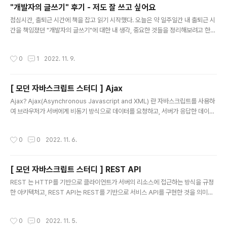
"개발자의 글쓰기" 후기 - 저도 잘 쓰고 싶어요
애플리케이션 소프트웨어는 같은 DB 서버에서 동작한다. 그렇기 때문에 내가 DB를
글 내용
쓰고 싶으면, 물리적으로 그 DB에 가야지만 ..
점심시간, 출퇴근 시간에 책을 잡고 읽기 시작했다. 오늘은 약 일주일간 내 출퇴근 시
간을 책임졌던 "개발자의 글쓰기"에 대한 내 생각, 중요한 것들을 정리해보려고 한
다. http://www.yes24.com/Product/Goods/79378905?pid=123487&c
osemkid=go15700131051712730&gclid=CjwKCAjwtp2bBhAGEiwA
작성시간
0
1
2022. 11. 9.
OZZTuBwSw0KSlvSlbWnW04wA_S8D6vRQ6Xu3FmKtCGert4btoog0
XKMqFhoCbCcQAvD_BwE 개발자의 글쓰기 - YES24 오직 개발자를 위한 글
쓰기의 모든 것을 담았다!이 책은 개발자의 글쓰기 능력을 종합적으로 향상하기 위한
[ 모던 자바스크립트 스터디 ] Ajax
책이다. 코드 안에서는 함수와 변수 이름을 짓는 것부터 주석 쓰는 법, 에러 메시지..
글 내용
Ajax? Ajax(Asynchronous Javascript and XML) 란 자바스크립트를 사용하
여 브라우저가 서버에게 비동기 방식으로 데이터를 요청하고, 서버가 응답한 데이터
를 수신하여 웹페이지를 동적으로 갱신하는 프로그래밍 방식을 말한다. Ajax는 브라
우저에서 제공하는 Web API 인 XMLHttpRequest 객체를 기반으로 동작한다. X
작성시간
0
0
2022. 11. 6.
MLHttpRequest는 HTTP 비동기 통신을 위한 메서드와 프로퍼티를 제공한다. 이
전 웹페이지는 완전한 HTML 을 서버로 부터 받아 웹 페이지 전체를 처음부터 다시
렌더링하는 방식으로 동작했다. 화면 전환시 웹 페이지 전체를 처음부터 다시 렌더링
[ 모던 자바스크립트 스터디 ] REST API
했어야했던 것이다. Ajax 는 이런 전통적인 패러다임을 전환했다. JSON JSON.st
글 내용
ringify ..
REST 는 HTTP를 기반으로 클라이언트가 서버의 리소스에 접근하는 방식을 규정
한 아키텍처고, REST API는 REST를 기반으로 서비스 API를 구현한 것을 의미한
다. REST API의 구성 REST API 는 자원(Resource), 행위(verb), 표현(Repre
sentations) 의 3가지 요소로 구성된다. REST는 자체 표현 구조로 구성되어 RES
작성시간
0
0
2022. 11. 5.
T API 만으로 HTTP 요청의 내용을 이해할 수 있다. 구성요소 내용 표현 방법 자원