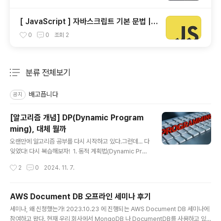
[ JavaScript ] 자바스크립트 기본 문법 |
Navigator 객체 | 크로스 브라우저 이슈 해
0
0
조회
2
결
분류 전체보기
주요 글 목록
배고픕니다
공지
[알고리즘 개념] DP(Dynamic Program
ming), 대체 뭘까
글 내용
오랜만에 알고리즘 공부를 다시 시작하고 있다.그런데... 다
잊었다! 다시 복습해보자! 1. 동적 계획법(Dynamic Prog
ramming, DP)란? 큰 문제를 작은 문제로 나누어 푸는 방
작성시간
2
0
2024. 11. 7.
식이다.문제를 풀기 위해 작은 문제의 결과를 저장해두고,
같은 문제를 다시 풀 필요가 없도록 한다. 동적 계획법은 보
통 재귀적 문제 해결에서 사용되는데, 단순히 재귀만 사용
AWS Document DB 오프라인 세미나 후기
하는 것보다 훨씬 효율적이다.재귀는 큰 문제를 풀기위해
글 내용
세미나, 왜 신청했는가! 2023.10.23 에 진행되는 AWS Document DB 세미나에
동일한 작은 문제를 반복해서 호출하는 방식인데,DP는 이
참여하고 왔다. 현재 우리 회사에서 MongoDB 나 DocumentDB를 사용하고 있
미 계산한 값은 저장해두고 재사용하므로, 동일한 계산을