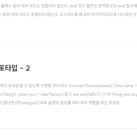
래스 등의 내부 코드는 포함되지 않는다. eval 코드 빌트인 전역함수인 eval 함수
스 등의 내부 코드는 포함되지 않는다. 소스코드를 왜 굳이 4가지 타입으로 나누었는
 전역 변수를 관리하기 위해..
토타입 - 2
받을 수 있도록 구현한 코드이다. function Person(name) { this.name = name; }
erson('Hong'); const you = new Person('Bi'); me.sayHello(); // Hi! Ho
면 [[Prototype]] 내부 슬롯의 참조를 따라 부모 역할을 하는 프로토..