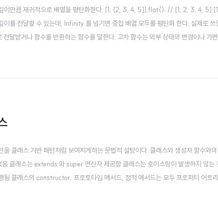
으로 배열을 평탄화한다. [1, [2, 3, 4, 5]].flat(); // [1, 2, 3, 4, 5] [1,
 인수로 평탄화할 깊이를 전달할 수 있는데, Infinity 를 넘기면 중첩 배열 모두를 평탄화 한다. 실제로 
로 전달받거나 함수를 반환하는 함수를 말한다. 고차 함수는 외부 상태의 변경이나 가변
 특히 배열은 유용한 고차 함수를 제공한다. Array.prototype.sort sort ..
스
턴을 클래스 기반 패턴처럼 보여지게하는 문법적 설탕이다. 클래스와 생성자 함수와의
없음 클래스는 extends 와 super 연산자 제공함 클래스는 호이스팅이 발생하지 않는
실행됨 클래스의 constructor, 프로토타입 메서드, 정적 메서드는 모두 프로퍼티 어트
는 프로토타입 기반의 객체지향을 구현했다는 공통점이 있지만, 클래스는 생성자 함수 기반 
 새로운 객체 생성 매..