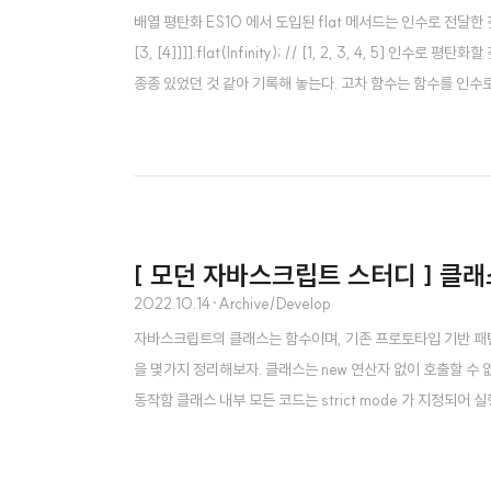
배열 평탄화 ES10 에서 도입된 flat 메서드는 인수로 전달한 깊이만큼 재귀적
[3, [4]]]].flat(Infinity); // [1, 2, 3, 4, 5]
종종 있었던 것 같아 기록해 놓는다. 고차 함수는 함수를 인수
터를 피하고 불변성을 지향하는 함수형 프로그래밍에 기반을 두고 있다.
[ 모던 자바스크립트 스터디 ] 클래
2022.10.14
·
Archive/Develop
자바스크립트의 클래스는 함수이며, 기존 프로토타입 기반 패
을 몇가지 정리해보자. 클래스는 new 연산자 없이 호출할 수 
동작함 클래스 내부 모든 코드는 strict mode 가 지정되어 
[[Enumerable]] 값이 false임 생성자 함수와 클래스
성방식 보다 견고하고 명료하다. 그렇기에 이 책에서는 클래스를