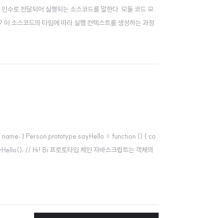
에 인수로 전달되어 실행되는 소스코드를 말한다. 모듈 코드 모
가? 이 소스코드의 타입에 따라 실행 컨텍스트를 생성하는 과정
 Person.prototype.sayHello = function () { co
ng you.sayHello(); // Hi! Bi 프로토타입 체인 자바스크립트는 객체의