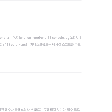
; function innerFunc() { console.log(x); // 1
sole.log(x); // 1 } outerFunc(); 자바스크립트는 렉시컬 스코프를 따르
의된 함수나 클래스의 내부 코드는 포함되지 않는다. 함수 코드