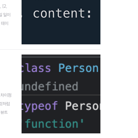
 [2,
쓰일 일이
 데이
 차이점
 것처럼
리뷰트
객체 생