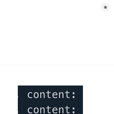
구
독
하
기