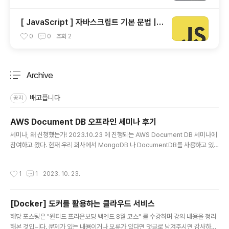
[ JavaScript ] 자바스크립트 기본 문법 |
Navigator 객체 | 크로스 브라우저 이슈 해
0
0
조회
2
결
Archive
분류 전체보기
주요 글 목록
배고픕니다
공지
AWS Document DB 오프라인 세미나 후기
글 내용
세미나, 왜 신청했는가! 2023.10.23 에 진행되는 AWS Document DB 세미나에
참여하고 왔다. 현재 우리 회사에서 MongoDB 나 DocumentDB를 사용하고 있
는 것은 아니었으나, NoSQL인 DynamoDB 를 쓰고 있고, 새롭게 시스템 구축이
필요할 때 Dynamo와는 다른 NoSQL 선택지가 어떤 것이 있을지 궁금해서 세미나
작성시간
1
1
2023. 10. 23.
에 신청했다. 강사님의 강사력(?)도 너무 좋았고, 내용도 일반 강의에서는 골라 듣기
어려운 실무적인 내용이 많이 들어있어서 이제 막 여러 DB를 사용해보기 시작한 나
에게는 너무나 유익했던 시간이었다. (업무시간 빼고 5시간 투자할 가치가 충분했습
[Docker] 도커를 활용하는 클라우드 서비스
니다. 다들 츄라이 츄라이) 아래는 강의 세션을 들으면서 내가 기록했던 것들이다. 지
글 내용
식 습득용보다는, 이런 내용들..
해당 포스팅은 "원티드 프리온보딩 백엔드 8월 코스" 를 수강하며 강의 내용을 정리
해본 것입니다. 문제가 있는 내용이거나 오류가 있다면 댓글로 남겨주시면 감사하겠