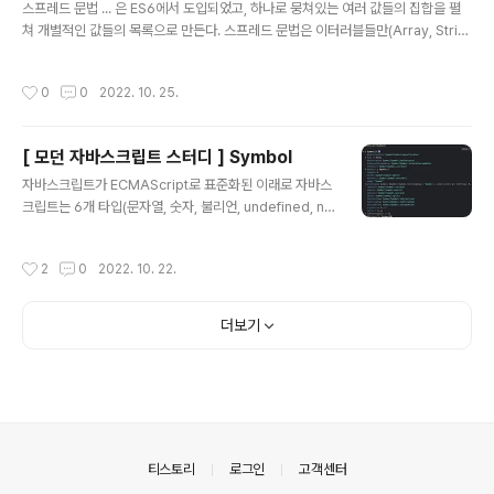
스프레드 문법 ... 은 ES6에서 도입되었고, 하나로 뭉쳐있는 여러 값들의 집합을 펼
쳐 개별적인 값들의 목록으로 만든다. 스프레드 문법은 이터러블들만(Array, Strin
g, Map, ... ) 사용 가능하다. console.log(...[1, 2, 3]); // 1 2 3 console.log
(...'Hello'); // H e l l o 스프레드 문법의 결과는 값이 아니고 값들의 목록이다. 따라
작성시간
0
0
2022. 10. 25.
서 아래와 같이 변수에 할당할 수 없다는 것을 알아둬야한다. const list = ...[1, 2,
3]; // SyntaxError: Unexpected token ... 함수 호출문의 인수 목록에서 사용하
는 경우 const arr = [1, 2, 3]; const max = Math.max(arr); ..
[ 모던 자바스크립트 스터디 ] Symbol
글 내용
자바스크립트가 ECMAScript로 표준화된 이래로 자바스
크립트는 6개 타입(문자열, 숫자, 불리언, undefined, nul
l, 객체 타입)이 있었다. Symbol 은 ES6에서 도입된 7번
째 데이터 타입으로 변경 불가능한 원시 타입 값이다. 이 심
작성시간
2
0
2022. 10. 22.
벌 값은 다른 값과 중복되지 않는 유일무이한 값이다. 주로
충돌 위험이 없는 유일한 프로퍼티 키를 만들기 위해 사용
된다. 심벌 값의 생성 Symbol 함수 심벌 값은 Symbol
더보기
함수를 호출해 생성한다. const mySymbol = Symbol
(); console.log(typeof mySymbol); // symbol // 심
벌 값은 외부로 노출되지않기때문에 확인할 수 없음 cons
ole.log(mySymbol); // Symbol() 생성자 함수로 객..
의안내
티스토리
로그인
고객센터