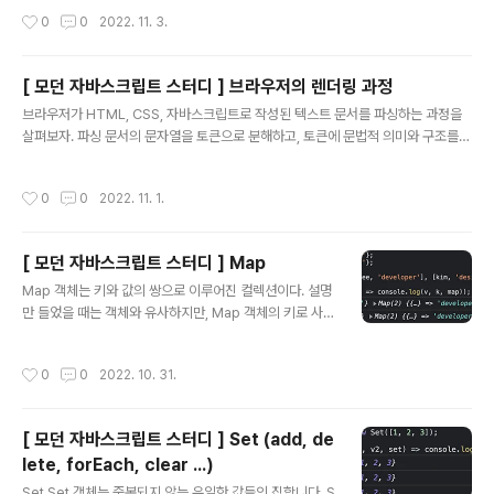
HTML 요소와 노드 객체 HTML 요소는 HTML 문서를 구성하는 개별적인 요소를
작성시간
0
0
2022. 11. 3.
의미한다. HTML 요소는 렌더링 엔진에 의해 파싱되어 DOM을 구성하는 요소 노드
객체로 변환된다. 이때 HTML 요소의 어트리뷰트는 어트리뷰트 노드로, HTML 요
소의 텍스트 컨텐츠는 텍스트 노드로 변한다. HTMl 요소간의 부자 관계를 반영해 H
[ 모던 자바스크립트 스터디 ] 브라우저의 렌더링 과정
TML 요소를 객체화한 모든 노드 객체들을 트리 자료 구조로 구성한다. 트리자료구
글 내용
조 트리 자료구조는 노드들의 계층 구조로 이루어진..
브라우저가 HTML, CSS, 자바스크립트로 작성된 텍스트 문서를 파싱하는 과정을
살펴보자. 파싱 문서의 문자열을 토큰으로 분해하고, 토큰에 문법적 의미와 구조를
반영해 트리 구조의 파스트리를 생성하는 과정이다. 파싱이 완료된 이후에는 그 파스
트리를 기반으로 중간언어인 바이트코드를 생성하고 실행한다. 렌더링 HTML, CS
작성시간
0
0
2022. 11. 1.
S, 자바스크립트로 작성된 문서를 파싱해 브라우저에 시각적으로 출력하는 것이다.
브라우저는 다음과 같은 과정을 거쳐 렌더링을 수행한다. 브라우저는 HTML, CSS,
자바스크립트, 이미지 등 렌더링에 필요한 리소스를 요청하고 서버로부터 응답받음
[ 모던 자바스크립트 스터디 ] Map
브라우저에 탑재된 렌더링 엔진은 서버로부터 응답받은 HTML과 CSS 를 파싱해 D
글 내용
OM과 CSSOM 을 생성하고 이를 결합해 렌더트리 생성함 ..
Map 객체는 키와 값의 쌍으로 이루어진 컬렉션이다. 설명
만 들었을 때는 객체와 유사하지만, Map 객체의 키로 사용
할 수 있는 값은 객체를 포함한 모든 값이고, Map 객체는
이터러블 객체라는 차이점이 있다. Map 객체 생성 const
작성시간
0
0
2022. 10. 31.
map = new Map(); console.log(map); // Map(0) {}
const map1 = new Map([['key1', 'value1'], ['key
2', 'value2']]); console.log(map1); // Map(2) {"key
[ 모던 자바스크립트 스터디 ] Set (add, de
1" => "value1", "key2" => "value2"} const map2 =
lete, forEach, clear ...)
new Map([1, 2]); // TypeError Map 생성자 함수는 이
글 내용
터러블을 인수로 전달받아 Map 객체를 생성한다..
Set Set 객체는 중복되지 않는 유일한 값들의 집합니다. S