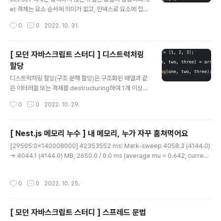
et 객체는 요소 순서에 의미가 없고, 인덱스로 요소에 접근
할 수 없다. Set의 특성은 수학적 집합의 특성과 일치한다.
작성시간
0
0
2022. 10. 31.
Set을 통해 교집합, 합집합, 차집합, 여집합 등을 구현할 수
있다. Set 객체의 생성 Set 생성자 함수로 생성하며, 인수
를 전달하지 않으면 빈 Set 객체가 생성된다. const set
[ 모던 자바스크립트 스터디 ] 디스트럭처링
= new Set(); console.log(set); // Set(0) {} const s
할당
et1 = new Set([1, 2, 3, 4]); console.log(set1); // S
글 내용
et(3) {1, 2, 3} const set2 = new Set('hello'); cons
디스트럭처링 할당(구조 분해 할당)은 구조화된 배열과 같
ole.log(set2); // Set(4) {"h", "e..
은 이터러블 또는 객체를 destructuring하여 1개 이상의
변수에 개별적으로 할당하는 것이다. 배열 디스트럭처링
작성시간
0
0
2022. 10. 29.
할당 const arr = [1, 2, 3]; const [one, two, three]
= arr; console.log(one, two, three); // 1 2 3 const
[x, y] = [1, 2]; 배열 디스트럭처링 할당의 기준은 배열의
[ Nest.js 메모리 누수 ] 내 메모리, 누가 자꾸 훔쳐먹어요
인덱스다. 이때 변수의 개수와 이터러블의 요소 개수가 반
글 내용
[29505:0x140008000] 42353552 ms: Mark-sweep 4058.3 (4144.0)
드시 일치할 필요는 없다. const [a, b] = [1, 2]; consol
-> 4044.1 (4144.0) MB, 2650.0 / 0.0 ms (average mu = 0.642, current
e.log(a, b); // 1 2 const [c, d] = [1]; console.log(c,
mu = 0.011) allocation failure scavenge might not succeed [29505:0
d); // 1 undefined const [e, ..
x140008000] 42356151 ms: Mark-sweep 4059.9 (4144.0) -> 4045.8
작성시간
0
0
2022. 10. 25.
(4144.7) MB, 2571.7 / 0.0 ms (average mu = 0.476, current mu = 0.01
0) allocation failure scavenge might not succeed FATAL ERROR: Reac
hed heap ..
[ 모던 자바스크립트 스터디 ] 스프레드 문법
글 내용