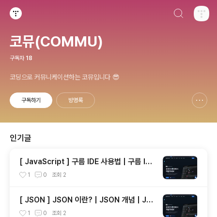
검색하기
티스토리
코뮤(COMMU)
구독자
18
코딩으로 커뮤니케이션하는 코뮤입니다 😎
구독하기
방명록
신고하기 레이어
열기
인기글
[ JavaScript ] 구름 IDE 사용법 | 구름 IDE
기초 사용
1
0
조회
2
[ JSON ] JSON 이란? | JSON 개념 | JS
ON 예제
1
0
조회
2