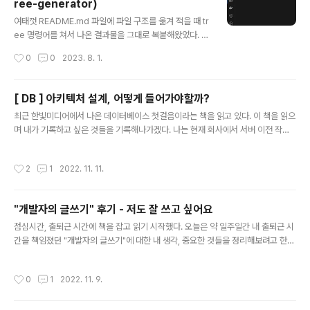
ree-generator)
다. 그럼 여기서, 컨테이너란 무엇일까? 컨테이너란 무엇인
글 내용
가? 가상화 기술 중 하나로, 호스트 운영체제 위에 여러 개
여태껏 README.md 파일에 파일 구조를 옮겨 적을 때 tr
의 격리된 환경을 생성한다. 그럼 꼬리 질문으로, 가상화 기
ee 명령어를 쳐서 나온 결과물을 그대로 복붙해왔었다. 이
술은 무엇일까? 가상화 기술이란? 하나의 물리적인 컴퓨터
번에 서버팀 내에서 typescript template 제작을 맡게
작성시간
0
0
2023. 8. 1.
자원을 가상적으로 분할하여..
되었는데, 내 템플릿의 구조를 설명할 때, 좀 더 편리하고
예쁘게 파일 구조를 알릴 수 있는 방법이 없을까 찾아보다
가 발견한 vscode extension 이다. file-tree-gener
[ DB ] 아키텍처 설계, 어떻게 들어가야할까?
ator vscode 의 extenstions 탭에서 file-tree-gene
글 내용
최근 한빛미디어에서 나온 데이터베이스 첫걸음이라는 책을 읽고 있다. 이 책을 읽으
rator 를 검색하자. 바로 저 확장프로그램이다. 설치해주도
며 내가 기록하고 싶은 것들을 기록해나가겠다. 나는 현재 회사에서 서버 이전 작업
록 하자! 이제 내가 구조를 표현하고 싶은 폴더에서 우클릭
중이다. 그러면서 기존 db를 전부 분리하고, table 설계를 다시 하는 등의 작업을 예
을 하고, Generate to Tree 를 선택해주자. 그럼 아래와
상하고 있다. 그래서 이 책을 집어들었다. 아키텍처는 어떻게 우리에게 왔는가 - 아키
같은 결과물을 얻을 수 있다. icon 을 on/off 할 수 있는 ..
작성시간
2
1
2022. 11. 11.
텍처의 역사 사실 아키텍처라는 단어 자체가 굉장히 추상적이다. 이를 이해하기 위해
역사를 좀 되짚어보자. stand-alone 구조 초기에는 DB 서버가 네트워크에 접속하
지 않고 독립되어 동작했다. 이러한 구성에서는 DBMS(데이터베이스 미들웨어)와
"개발자의 글쓰기" 후기 - 저도 잘 쓰고 싶어요
애플리케이션 소프트웨어는 같은 DB 서버에서 동작한다. 그렇기 때문에 내가 DB를
글 내용
쓰고 싶으면, 물리적으로 그 DB에 가야지만 ..
점심시간, 출퇴근 시간에 책을 잡고 읽기 시작했다. 오늘은 약 일주일간 내 출퇴근 시
간을 책임졌던 "개발자의 글쓰기"에 대한 내 생각, 중요한 것들을 정리해보려고 한
다. http://www.yes24.com/Product/Goods/79378905?pid=123487&c
osemkid=go15700131051712730&gclid=CjwKCAjwtp2bBhAGEiwA
작성시간
0
1
2022. 11. 9.
OZZTuBwSw0KSlvSlbWnW04wA_S8D6vRQ6Xu3FmKtCGert4btoog0
XKMqFhoCbCcQAvD_BwE 개발자의 글쓰기 - YES24 오직 개발자를 위한 글
쓰기의 모든 것을 담았다!이 책은 개발자의 글쓰기 능력을 종합적으로 향상하기 위한