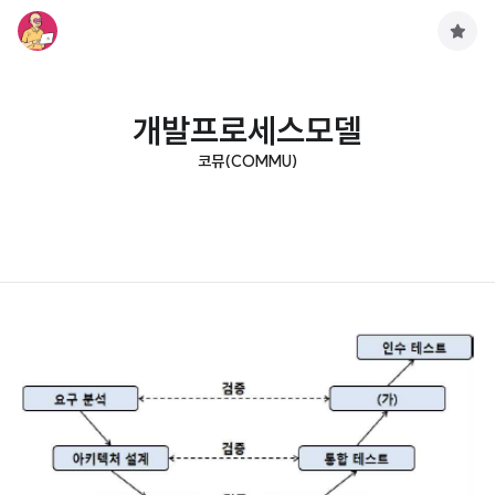
구
독
하
기
개발프로세스모델
코뮤(COMMU)