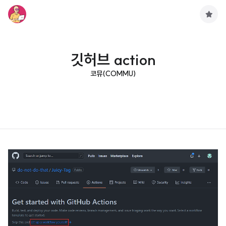
구
독
하
기
깃허브 action
코뮤(COMMU)