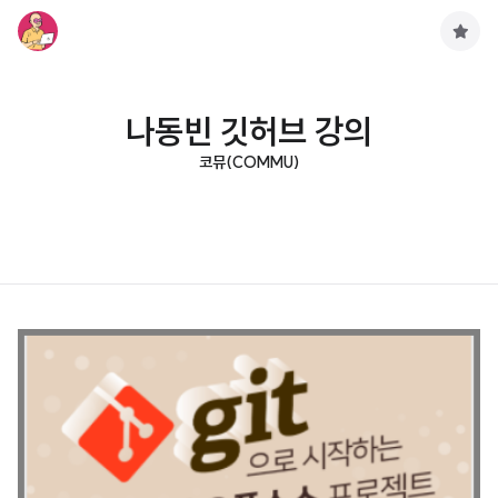
구
독
하
기
나동빈 깃허브 강의
코뮤(COMMU)