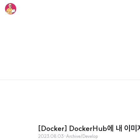
[Docker] DockerHub에 내 이미
2023.08.03
·
Archive/Develop