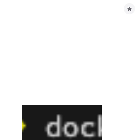
구
독
하
기