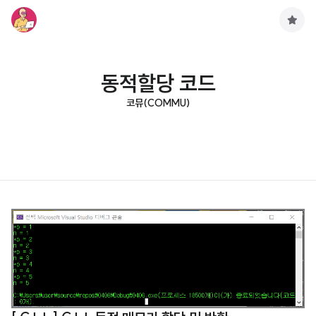
구
독
하
기
동적할당 코드
코뮤(COMMU)