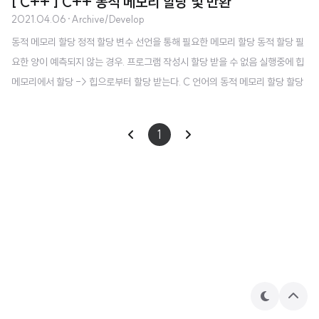
[ C++ ] C++ 동적 메모리 할당 및 반환
2021.04.06
·
Archive/Develop
동적 메모리 할당 정적 할당 변수 선언을 통해 필요한 메모리 할당 동적 할당 필
요한 양이 예측되지 않는 경우. 프로그램 작성시 할당 받을 수 없음 실행중에 힙
메모리에서 할당 -> 힙으로부터 할당 받는다. C 언어의 동적 메모리 할당 할당
: malloc 해제 : free 위 두개 라이브러리 함수를 사용한다. C++의 동적 메모
리 할당/ 반환 new 연산자 기본타입 메모리 할당, 배열 할당, 객체 할당, 객체배
1
열 할당 객체의 동적 생성 - 힙 메모리로부터 객체를 위한 메모리 할당 요청 객
체할당시 생성자 호출 delete 연산자 new로 할당받은 메모리 반환 객체의 동적
소멸 - 소멸자 호출 뒤 객체를 힙에 반환한다. + 메모리 1. 코드영역 : 코드 2. 데
이터 영역: 전역변수, static 변수( 프로..
테
상
마
단