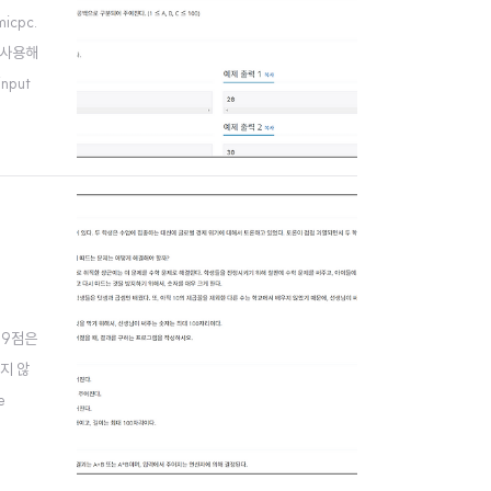
icpc.
 사용해
nput
 69점은
리지 않
e