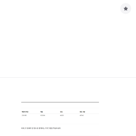
구
독
하
기