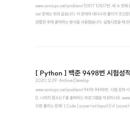
www.acmicpc.net/problem/10817 10817번: 세 수 첫째
net 문제는 위와 같습니다. 이 문제의 대다수의 풀이가 조건문을
정렬한 후에 출력하는 방식을 사용했습니다. 실행시켰을 때 런타임이 길
().split()) li = sorted([a,b,c]) print(li[1])
[ Python ] 백준 9498번 시험성
2020.12.29
·
Archive/Develop
www.acmicpc.net/problem/9498 9498번: 시험 성적
D, 나머지 점수는 F를 출력하는 프로그램을 작성하시오. www.a
으면 풀리는 문제! [ Code ] score=int(input()) if (score