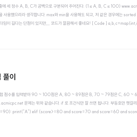
 줄에 세 정수 A, B, C가 공백으로 구분되어 주어진다. (1 ≤ A, B, C ≤ 100) www.acm
 사용했으리라 생각합니다. max와 min을 사용해도 되고, 저 같은 경우에는 sorted
다는 단점이 있지만,,, 코드가 깔끔해서 좋네요! [ Code ] a,b,c=map(int,i
적 풀이
 시험 점수를 입력받아 90 ~ 100점은 A, 80 ~ 89점은 B, 70 ~ 79점은 C, 60 ~
cmicpc.net 문제는 위와 같습니다. if 로 조건식만 잘 쓰면 됩니다. 부등호만 헷갈
>=90): print("A") elif (score>=80 and score=70 and score=60 and scor