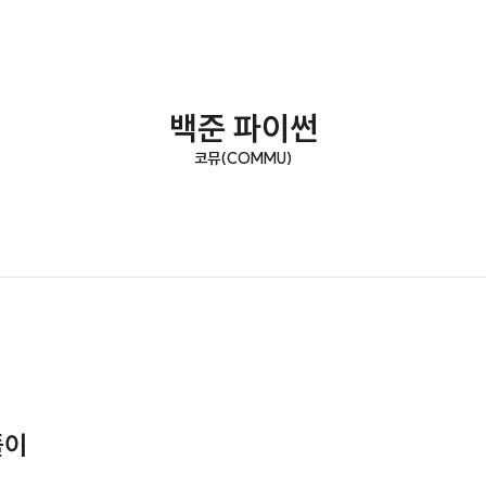
백준 파이썬
코뮤(COMMU)
풀이