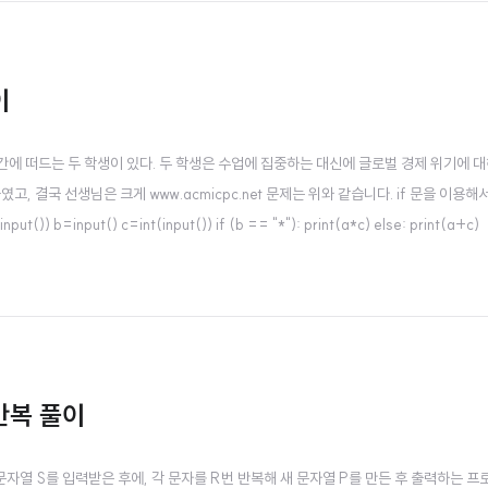
이
 수업 시간에 떠드는 두 학생이 있다. 두 학생은 수업에 집중하는 대신에 글로벌 경제 위기에 
, 결국 선생님은 크게 www.acmicpc.net 문제는 위와 같습니다. if 문을 이용해
b=input() c=int(input()) if (b == "*"): print(a*c) else: print(a+c)
 반복 풀이
열 반복 문자열 S를 입력받은 후에, 각 문자를 R번 반복해 새 문자열 P를 만든 후 출력하는 