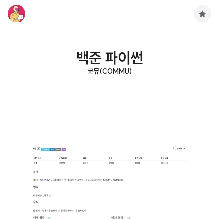
구
독
하
기
백준 파이썬
코뮤(COMMU)