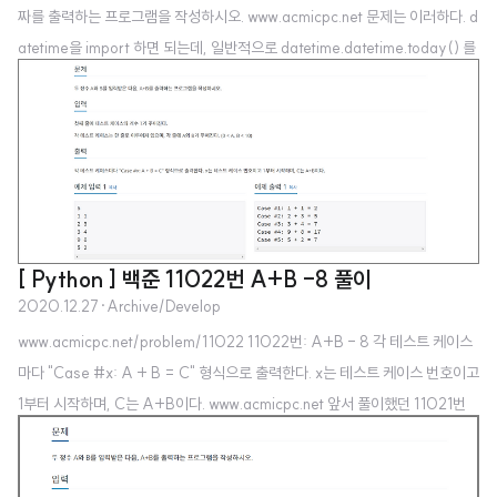
짜를 출력하는 프로그램을 작성하시오. www.acmicpc.net 문제는 이러하다. d
atetime을 import 하면 되는데, 일반적으로 datetime.datetime.today() 를
이용해 오늘 날짜를 출력하게 되면 시간도 같이 출력된다. 따라서 문자열을 잘
라주면 된다. 추가로, 내가 원하는 형태로 날짜와 시간을 출력하려면 strftime
() 을 사용한다. datetime.today().strftime("%Y-%m-%d") [ Code ] i
mport datetime print(str(datetime.datetime.today())[:10])
[ Python ] 백준 11022번 A+B -8 풀이
2020.12.27
·
Archive/Develop
www.acmicpc.net/problem/11022 11022번: A+B - 8 각 테스트 케이스
마다 "Case #x: A + B = C" 형식으로 출력한다. x는 테스트 케이스 번호이고
1부터 시작하며, C는 A+B이다. www.acmicpc.net 앞서 풀이했던 11021번
문제와 거의 동일한 형태입니다. n=int(input()) for i in range(n): a,b=map
(int,input().split()) print("Case #%s: %s + %s = %s" %(i+1,a,b,a+
b))