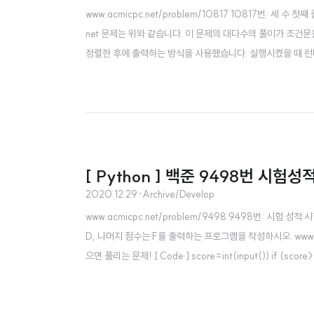
www.acmicpc.net/problem/10817 10817번: 세 수 첫째
net 문제는 위와 같습니다. 이 문제의 대다수의 풀이가 조건문을
정렬한 후에 출력하는 방식을 사용했습니다. 실행시켰을 때 런타임이 길
().split()) li = sorted([a,b,c]) print(li[1])
[ Python ] 백준 9498번 시험성
2020.12.29
·
Archive/Develop
www.acmicpc.net/problem/9498 9498번: 시험 성적
D, 나머지 점수는 F를 출력하는 프로그램을 작성하시오. www.a
으면 풀리는 문제! [ Code ] score=int(input()) if (score