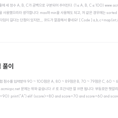
 줄에 세 정수 A, B, C가 공백으로 구분되어 주어진다. (1 ≤ A, B, C ≤ 100) www.acm
 사용했으리라 생각합니다. max와 min을 사용해도 되고, 저 같은 경우에는 sorted
다는 단점이 있지만,,, 코드가 깔끔해서 좋네요! [ Code ] a,b,c=map(int,i
적 풀이
 시험 점수를 입력받아 90 ~ 100점은 A, 80 ~ 89점은 B, 70 ~ 79점은 C, 60 ~
cmicpc.net 문제는 위와 같습니다. if 로 조건식만 잘 쓰면 됩니다. 부등호만 헷갈
>=90): print("A") elif (score>=80 and score=70 and score=60 and scor