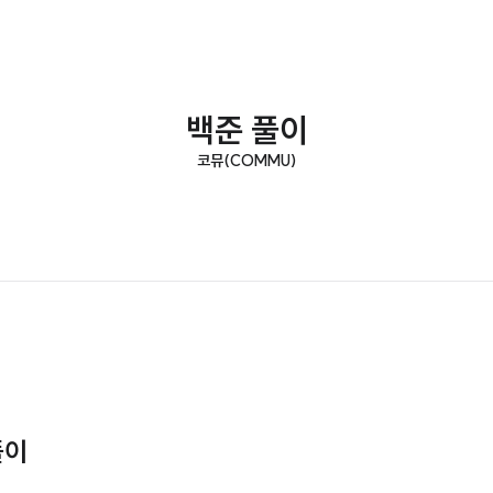
백준 풀이
코뮤(COMMU)
풀이