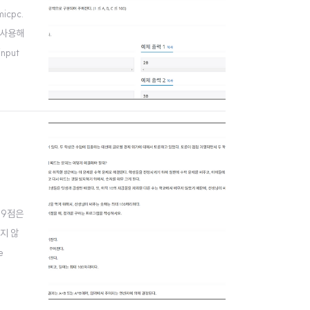
icpc.
 사용해
nput
 69점은
리지 않
e