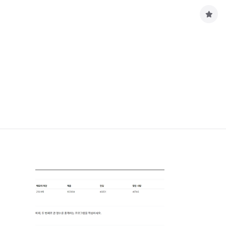
구
독
하
기