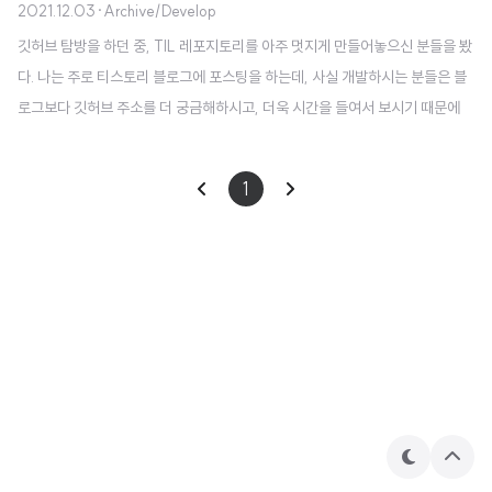
2021.12.03
·
Archive/Develop
깃허브 탐방을 하던 중, TIL 레포지토리를 아주 멋지게 만들어놓으신 분들을 봤
다. 나는 주로 티스토리 블로그에 포스팅을 하는데, 사실 개발하시는 분들은 블
로그보다 깃허브 주소를 더 궁금해하시고, 더욱 시간을 들여서 보시기 때문에
어떻게 하면 티스토리 포스팅을 하면서도 깃허브와 연동을 시킬 수 있을까 고민
했다. 그렇다고 이제부터 깃에 공부한 것들을 올리기도 귀찮고, 글을 쓸 때마다
1
하나하나 복붙하는건 너무 비효율적인 것 같아 더욱 싫었다. 그러던 도중에 CI/
CD 툴들을 이용하면 특정한 시간에 파이썬코드를 실행시켜서 깃허브 이슈에
올릴 수 있지않을까, 생각이 들었다. 물론 내가 직접 클라우드 서버를 올려두고
자동화시켜도 되겠지만, 이왕 만드는거 Github Action(CI/CD 도구 중 하나)
을 가지고..
테
상
마
단