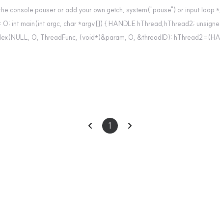
the console pauser or add your own getch, system("pause") or input loop *
0; int main(int argc, char *argv[]) { HANDLE hThread,hThread2; unsigne
ex(NULL, 0, ThreadFunc, (void*)&param, 0, &threadID); hThread2=(
이
다
1
전
음