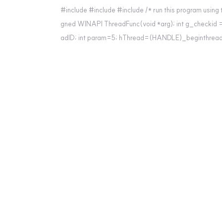
#include #include #include /* run this program using 
gned WINAPI ThreadFunc(void *arg); int g_checkid = 
adID; int param=5; hThread=(HANDLE)_beginthread
E)_beginthreadex(NULL, ..