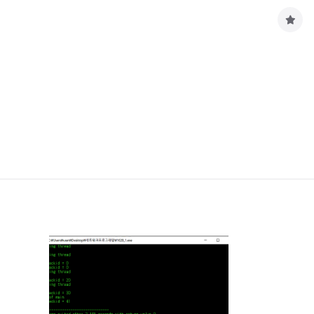
구
독
하
기