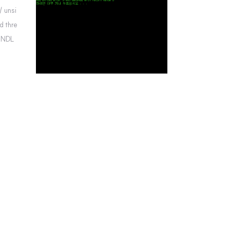
/ unsi
d thre
HANDL