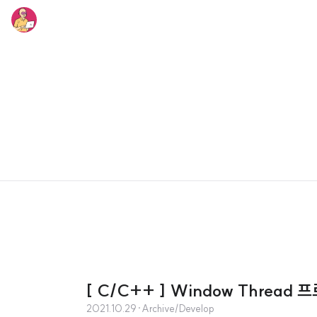
[ C/C++ ] Window Thread
2021.10.29
·
Archive/Develop