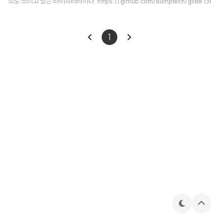
으로 쓰이고 있는 라이브러리이다. https://github.com/bumptech/glide Gi
tHub - bumptech/glide: An image loading and caching library for An
droid focused on smooth scrolling An image loading and caching libr
1
ary for Android focused on smooth scrolling - GitHub - bumptech/gl
ide: An image loading and caching library for Android focu..
테
상
마
단