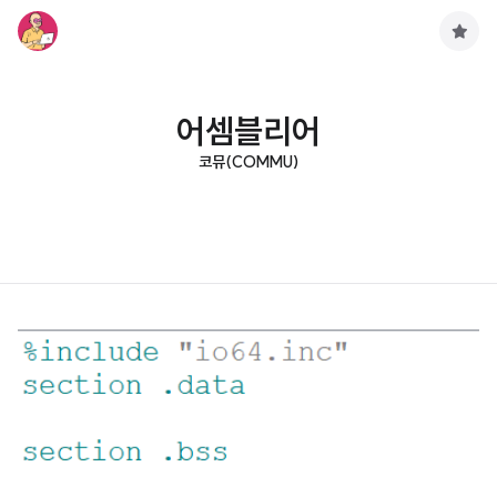
구
독
하
기
어셈블리어
코뮤(COMMU)