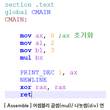
[ Assemble ] 어셈블리 곱셈(mul)/ 나눗셈(div) 연