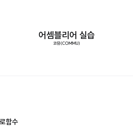
어셈블리어 실습
코뮤(COMMU)
매크로함수