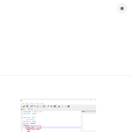
구
독
하
기