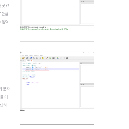
 곳 G
이트만큼
수 입력
기 문자
를 이
간단하