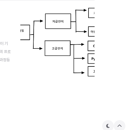
이 기
의 프로
 과정등
이 비교
테
상