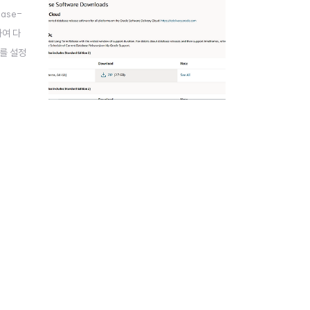
base-
하여 다
드를 설정
연결이