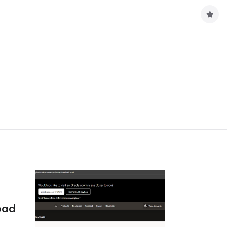
구
독
하
기
oad