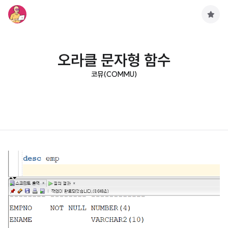
구
독
하
기
오라클 문자형 함수
코뮤(COMMU)