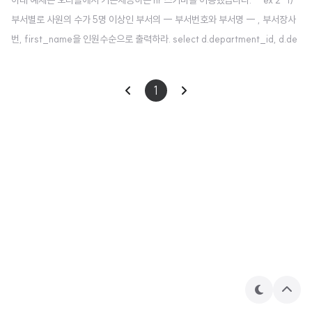
부서별로 사원의 수가 5명 이상인 부서의 -- 부서번호와 부서명 -- , 부서장사
번, first_name을 인원수순으로 출력하라. select d.department_id, d.de
partment_name, d.manager_id, (select first_name from employee
s where d.manager_id = employee_id ), count(*) from departments
1
d join employees e on d.department_id = e.department_id group by
d.department_id, d.department_name, d.manager_id having coun
t..
테
상
마
단