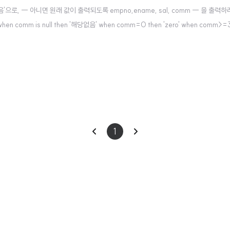
없음'으로, -- 아니면 원래 값이 출력되도록 empno,ename, sal, comm -- 을 출력하라
e when comm is null then '해당없음' when comm=0 then 'zero' when comm>
이
다
1
전
음