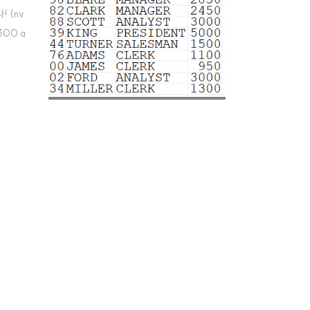
! (nv
=300 a