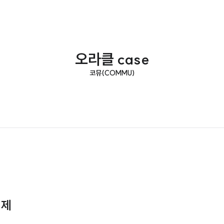
오라클 case
코뮤(COMMU)
 예제