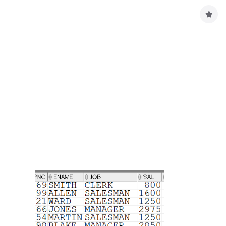
구
독
하
기