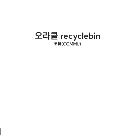
오라클 recyclebin
코뮤(COMMU)
기