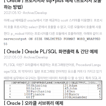
[ Oracle ] 프로시저와 sql*plus 예제 (프로시저 호출
하는 방법)
2021.05.10
·
Archive/Develop
아래 sql 예제들은 oracle에서 기본 제공하는 scott 스키마를 이용했다. 프로시
저 호출 프로시저는 select 문에서 호출할 수 없고, 다른 모듈에서 호출해 사용
한다. p_midsal 이라는 프로시저를 다른 모듈에서 호출하려면, 아래와 같이 쓰
면 된다. > begin p_midsal(3); end; / 또는 sql*plus 명령을 아래와 같이 써
서 호출할 수도 있다. > exec p_midsal(2); 우선 emp 와 동일한 내용을 가진
[ Oracle ] Oracle PL/SQL 화면출력 & 간단 예제
testemp 테이블을 만들고 컬럼을 추가하겠다. 프로시저 예제 -- CTAS 기법
2021.05.03
·
Archive/Develop
으로 testemp 테이블을 만들고 컬럼 두개를 추가하시오. -- (grade number
PL/SQL 이란? 오라클에서 제공하는 프로그래밍언어로, Procedural Langu
(), sumsal number(10)) create table testemp as sel..
age/SQL 의 약자이다. 일반 프로그래밍 언어적인 요소를 거의 다 가지고 있기
때문에 실무에서 요구되는 절차적인 데이터 처리를 다 할 수 있다. 특히 SQL과
연동되어서 막강한 기능을 구현할 수 있다. 데이터 트랜잭션 처리능력이나 정보
보호, 데이터 대한 보안, 예외처리 기능, 객체지향 등 데이터베이스와 관련된 중
요한 모든 기능을 지원하기 때문에 데이터베이스 업무를 처리하기에 최적화된
[ Oracle ] 오라클 서브쿼리 예제
언어이다. PL/SQL 기본 구조 선언부, 실행부, 예외처리부로 구성된다. Anon