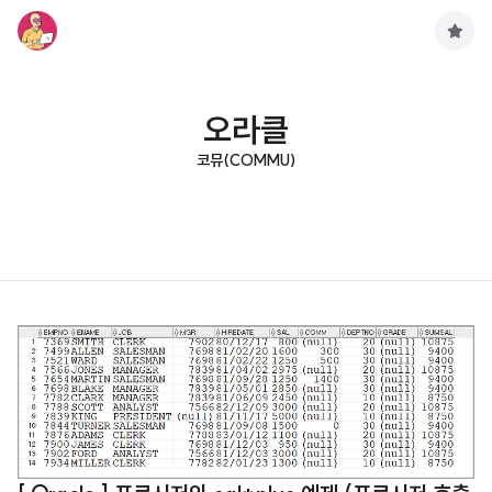
구
독
하
기
오라클
코뮤(COMMU)