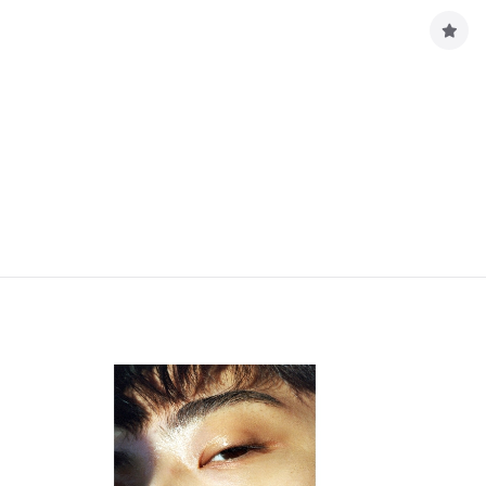
구
독
하
기