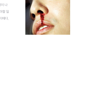
많이 나
야할 일
 이때다,
 가사를