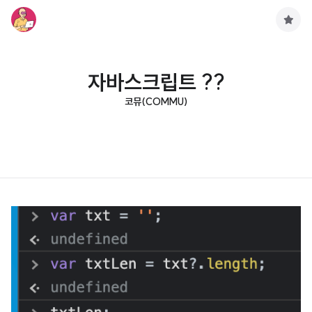
구
독
하
기
자바스크립트 ??
코뮤(COMMU)