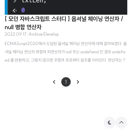
[ 모던 자바스크립트 스터디 ] 옵셔널 체이닝 연산자 /
null 병합 연산자
2022.09.17
·
Archive/Develop
ECMAScript2020에서 도입된 옵셔널 체이닝 연산자에 대해 알아보겠다. 옵
셔널 체이닝 연산자 좌항의 피연산자가 null 또는 undefiend 인 경우 undefin
ed 를 반환하고, 그렇지 않으면 우항의 프로퍼티 참조를 이어간다. 연산자는 ?.
이다. var a = null; var aValue= a?.value; 만약 옵셔널 체이닝 연산자 없이
바로 a.value 로 좌항의 피연산자의 value 라는 프로퍼티를 참조했을 때, Unc
1
aught TypeError: Cannot read properties of null (reading 'value') 에러
를 봤을 것이다. 하지만 옵셔널 체이닝 연산자를 이용하면 에러 없이 null 또는 u
ndefined 일때도 참조할 수 있다. 원래 이 옵셔널 체이..
테
상
마
단