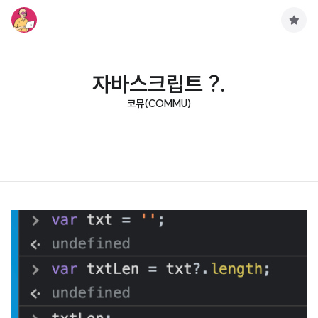
구
독
하
기
자바스크립트 ?.
코뮤(COMMU)