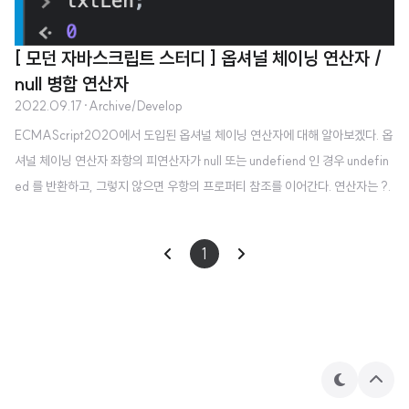
[ 모던 자바스크립트 스터디 ] 옵셔널 체이닝 연산자 /
null 병합 연산자
2022.09.17
·
Archive/Develop
ECMAScript2020에서 도입된 옵셔널 체이닝 연산자에 대해 알아보겠다. 옵
셔널 체이닝 연산자 좌항의 피연산자가 null 또는 undefiend 인 경우 undefin
ed 를 반환하고, 그렇지 않으면 우항의 프로퍼티 참조를 이어간다. 연산자는 ?.
이다. var a = null; var aValue= a?.value; 만약 옵셔널 체이닝 연산자 없이
바로 a.value 로 좌항의 피연산자의 value 라는 프로퍼티를 참조했을 때, Unc
1
aught TypeError: Cannot read properties of null (reading 'value') 에러
를 봤을 것이다. 하지만 옵셔널 체이닝 연산자를 이용하면 에러 없이 null 또는 u
ndefined 일때도 참조할 수 있다. 원래 이 옵셔널 체이..
테
상
마
단