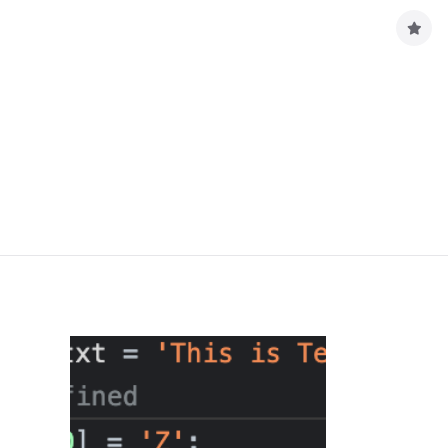
구
독
하
기