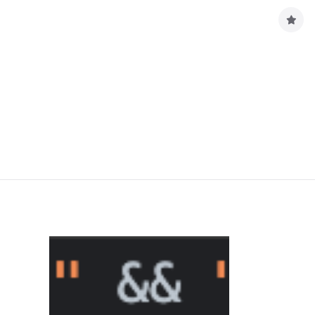
구
독
하
기