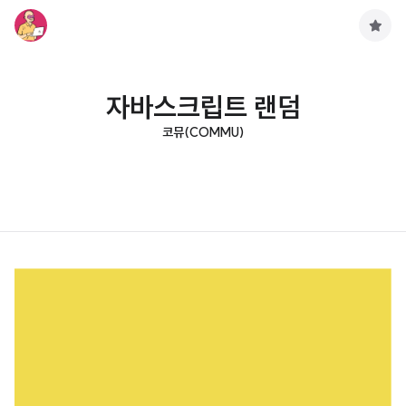
구
독
하
기
자바스크립트 랜덤
코뮤(COMMU)