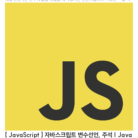
용합니다. 변수명 = 상수 혹은 변수; 사용하는 형식은 위와 같습니다. var a=
0; a=1; // 대입연산자를 이용하여 a라는 변수에 1을 대입. console.log(a);
자바스크립트 기본 문법 :: 동등 연산자(Equal Operator) 동등 연산자는 좌항
과 우항을 비교하여 값이 같다면 True 를, 다르면 False를 반환하는 연산자입
니다. 기호는 == 을 사용합니다. console.log(1==1); // true console.log(1
==2); /..
[ JavaScript ] 자바스크립트 변수선언, 주석 | Java