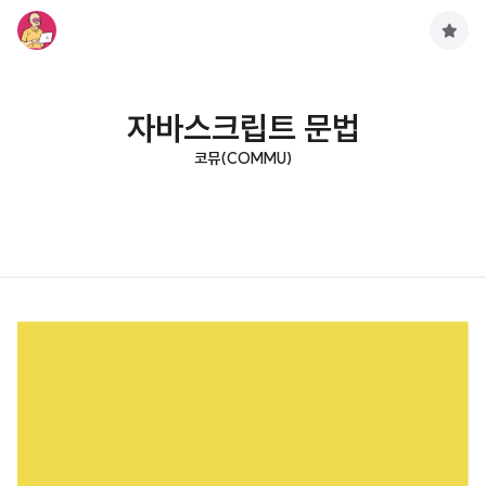
구
독
하
기
자바스크립트 문법
코뮤(COMMU)