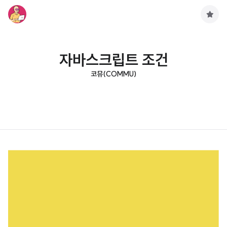
구
독
하
기
자바스크립트 조건
코뮤(COMMU)