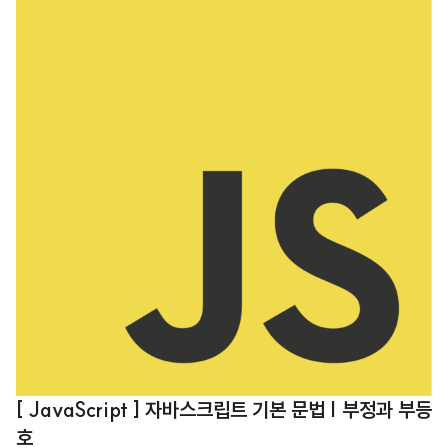
호 구문이 실행되는 것을 볼 수 있습니다. 예제로 살펴봅시다. if(true){ alert
('result : true'); } if 뒤 조건이 true 이기 때문에 위의 예제의 실행결과는 'res
ult : true' 입니다. if(false){ alert('result : true'); } if 뒤 조건이 false 이기
때문에 위의 예제의 실행결과는 아무것도 출력하지 않을 것입니다...
[ JavaScript ] 자바스크립트 기본 문법 | 부정과 부등
호