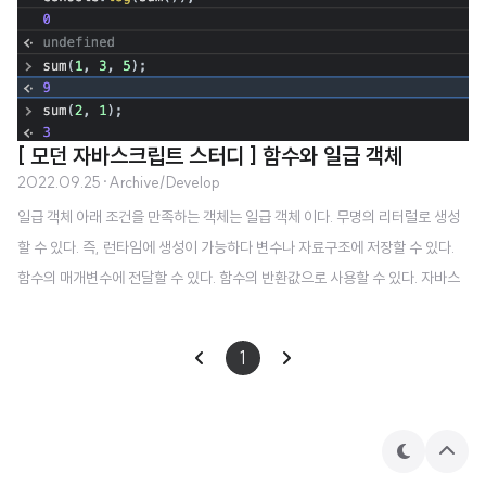
[ 모던 자바스크립트 스터디 ] 함수와 일급 객체
2022.09.25
·
Archive/Develop
일급 객체 아래 조건을 만족하는 객체는 일급 객체 이다. 무명의 리터럴로 생성
할 수 있다. 즉, 런타임에 생성이 가능하다 변수나 자료구조에 저장할 수 있다.
함수의 매개변수에 전달할 수 있다. 함수의 반환값으로 사용할 수 있다. 자바스
크립트의 함수는 위 조건을 다 만족하기때문에 일급 객체이다. 함수 객체의 프
로퍼티 함수는 객체이기에 함수도 프로퍼티를 가질 수 있다. arguments, calle
1
r, length, name, prototype 프로퍼티는 모두 함수 객체의 데이터 프로퍼티
다. 하지만 __proto__ 는 접근자 프로퍼티고ㅡ 함수 객체 고유의 프로퍼티
가 아닌 Object.prototype 객체의 프로퍼티를 상속받은 것이다. Object.prot
otype 객체의 프로퍼티는 모든 객체가 상속받아..
테
상
마
단