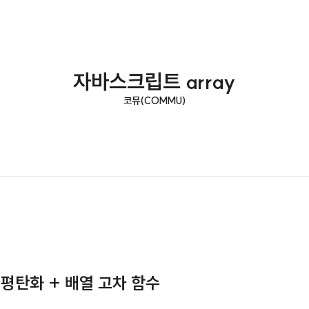
자바스크립트 array
코뮤(COMMU)
 평탄화 + 배열 고차 함수