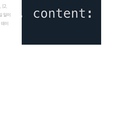
 [2,
쓰일 일이
 데이