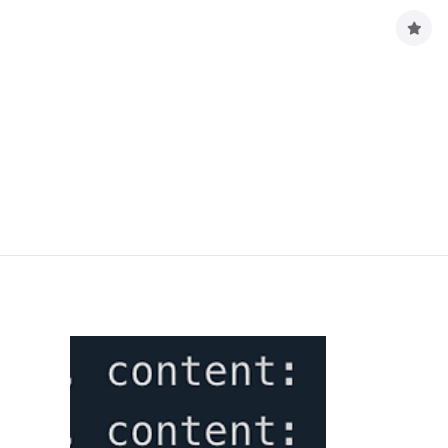
구
독
하
기