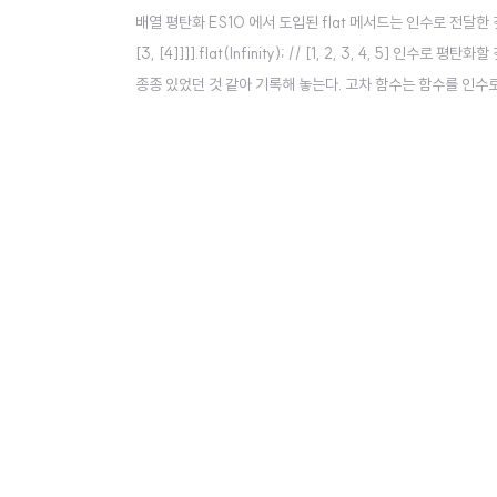
배열 평탄화 ES10 에서 도입된 flat 메서드는 인수로 전달한 깊이만큼 재귀적
[3, [4]]]].flat(Infinity); // [1, 2, 3, 4, 5]
종종 있었던 것 같아 기록해 놓는다. 고차 함수는 함수를 인수
터를 피하고 불변성을 지향하는 함수형 프로그래밍에 기반을 두고 있다.