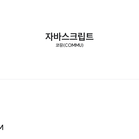
자바스크립트
코뮤(COMMU)
M