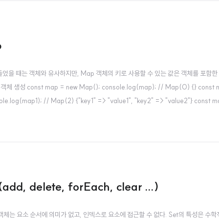
p
들었을 때는 객체와 유사하지만, Map 객체의 키로 사용할 수 있는 값은 객체를 포함한
onst map = new Map(); console.log(map); // Map(0) {} const 
onsole.log(map1); // Map(2) {"key1" => "value1", "key2" => "value2"} const 
는 이터러블을 인수로 전달받아 Map 객체를 생성한다..
 delete, forEach, clear ...)
t 객체는 요소 순서에 의미가 없고, 인덱스로 요소에 접근할 수 없다. Set의 특성은 수학