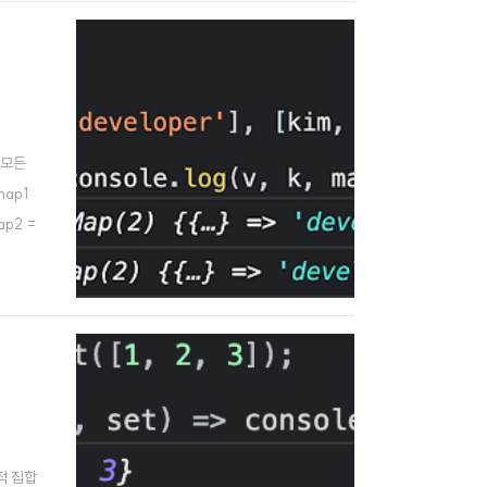
 모든
map1
map2 =
적 집합