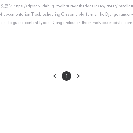
https://django-debug-toolbar.readthedocs.io/en/latest/installati
.4 documentation Troubleshooting On some platforms, the Django runserv
ets. To guess content types, Django relies on the mimetypes module from
이
다
1
전
음