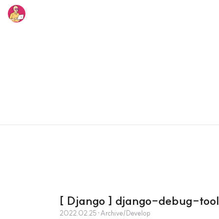
[ Django ] django-debug-to
2022.02.25
·
Archive/Develop