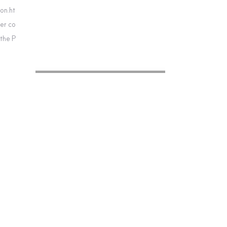
on.ht
er co
 the P