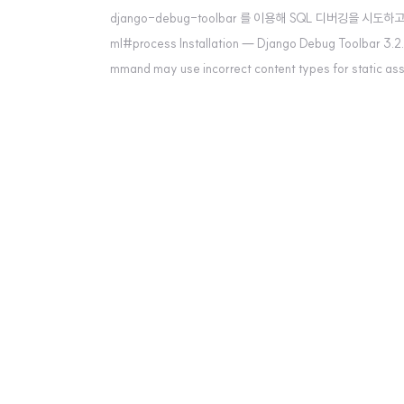
django-debug-toolbar 를 이용해 SQL 디버깅을 시도하고 있었다. 
ml#process Installation — Django Debug Toolbar 3.2
mmand may use incorrect content types for static ass
ython standard library, which..