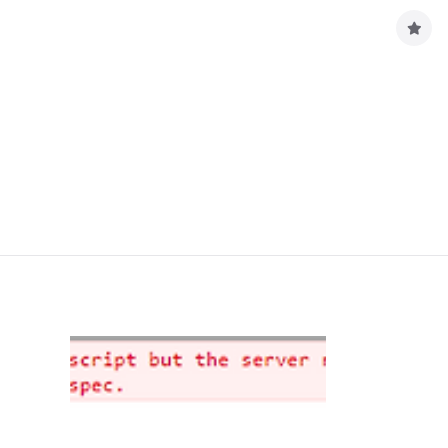
구
독
하
기