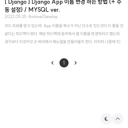
[ Django ] Django App 이름 변경 하는 방법 (+ 수
동 설정) / MYSQL ver.
2022.05.25
·
Archive/Develop
코드 리뷰를 받고 있는데, App 이름을 복수가 아닌 단수로 짓는것이 더 좋을 것
같다는 피드백이 왔다. 해당 피드백에 동의해서 앱 이름을 변경하려고 했는데,
생각보다 이것저것 손 봐야해서 매뉴얼을 만들어둘까 한다. 어차피 나중에 10
0% 다른 블로거 분들의 글들을 보면서 해야할 것 같으니 내가 쓴다! 우선 나는
VSCode 에디터를 이용했다. 파이참에서는 refactor 기능이 따로 있는걸로 아
1
는데, vscode 도 app 이름을 변경하면 refactor 기능을 이용하겠냐는 창이 뜬
다. yes 해주면 모든 것이 다 변경되면 좋았겠지만,, 난 아무것도 변경되지 않아
서 수동으로 하나하나 해줬다. 1. 파일 변경 - INSTALLED_APPS 에 써져있
는 앱 이름 - Models Meta app_name -..
테
상
마
단