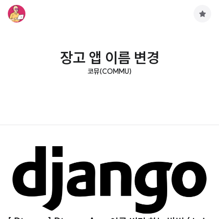
구
독
하
기
장고 앱 이름 변경
코뮤(COMMU)