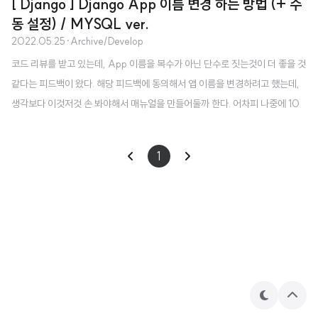
[ Django ] Django App 이름 변경 하는 방법 (+ 수
동 설정) / MYSQL ver.
2022.05.25
·
Archive/Develop
코드 리뷰를 받고 있는데, App 이름을 복수가 아닌 단수로 짓는것이 더 좋을 것
같다는 피드백이 왔다. 해당 피드백에 동의해서 앱 이름을 변경하려고 했는데,
생각보다 이것저것 손 봐야해서 매뉴얼을 만들어둘까 한다. 어차피 나중에 10
0% 다른 블로거 분들의 글들을 보면서 해야할 것 같으니 내가 쓴다! 우선 나는
VSCode 에디터를 이용했다. 파이참에서는 refactor 기능이 따로 있는걸로 아
1
는데, vscode 도 app 이름을 변경하면 refactor 기능을 이용하겠냐는 창이 뜬
다. yes 해주면 모든 것이 다 변경되면 좋았겠지만,, 난 아무것도 변경되지 않아
서 수동으로 하나하나 해줬다. 1. 파일 변경 - INSTALLED_APPS 에 써져있
는 앱 이름 - Models Meta app_name -..
테
상
마
단