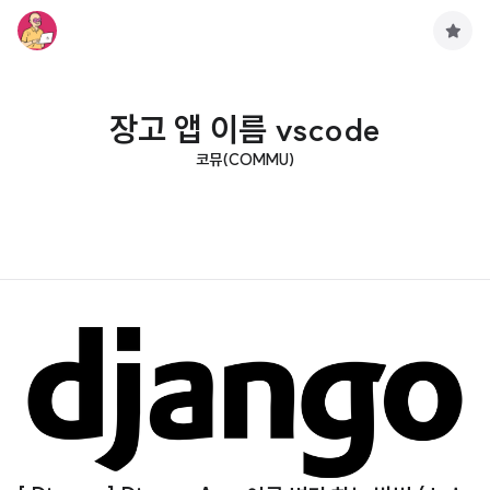
구
독
하
기
장고 앱 이름 vscode
코뮤(COMMU)