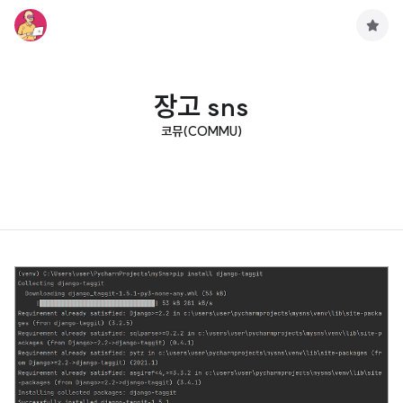
구
독
하
기
장고 sns
코뮤(COMMU)