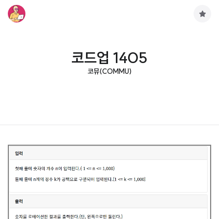
구
독
하
기
코드업 1405
코뮤(COMMU)