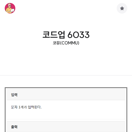
구
독
하
기
코드업 6033
코뮤(COMMU)