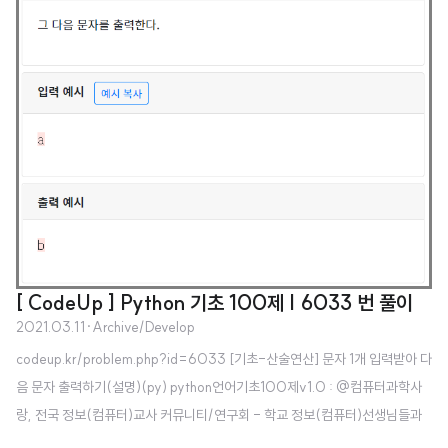
[ CodeUp ] Python 기초 100제 | 6033 번 풀이
2021.03.11
·
Archive/Develop
codeup.kr/problem.php?id=6033 [기초-산술연산] 문자 1개 입력받아 다
음 문자 출력하기(설명)(py) python언어기초100제v1.0 : @컴퓨터과학사
랑, 전국 정보(컴퓨터)교사 커뮤니티/연구회 - 학교 정보(컴퓨터)선생님들과
함께 수업/방과후학습/동아리활동 등을 통해 재미있게 배워보세요. - 모든 내