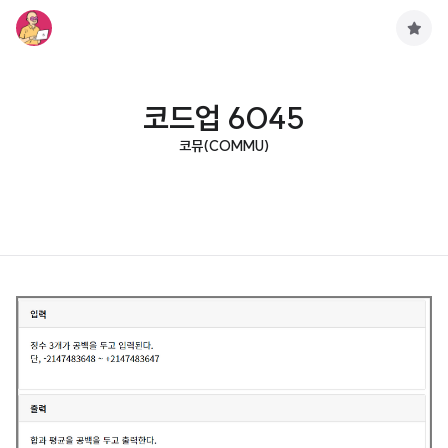
구
독
하
기
코드업 6045
코뮤(COMMU)