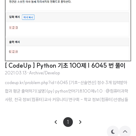
[ CodeUp ] Python 기초 100제 | 6045 번 풀이
2021.03.13
·
Archive/Develop
codeup.kr/problem.php?id=6045 [기초-산술연산] 정수 3개 입력받아
합과 평균 출력하기(설명)(py) python언어기초100제v1.0 : @컴퓨터과학
사랑, 전국 정보(컴퓨터)교사 커뮤니티/연구회 - 학교 정보(컴퓨터)선생님들
과 함께 수업/방과후학습/동아리활동 등을 통해 재미있게 배워보세요. - 모든
내용 codeup.kr [ 풀이 ] a,b,c = map(int,input().split()) print(a+b+c, r
1
ound((a+b+c)/3,2))
테
상