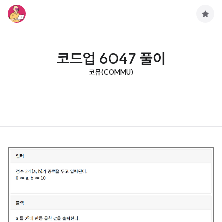
구
독
하
기
코드업 6047 풀이
코뮤(COMMU)