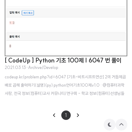
[ CodeUp ] Python 기초 100제 | 6047 번 풀이
2021.03.13
·
Archive/Develop
codeup.kr/problem.php?id=6047 [기초-비트시프트연산] 2의 거듭제곱
배로 곱해 출력하기(설명)(py) python언어기초100제v1.0 : @컴퓨터과학
사랑, 전국 정보(컴퓨터)교사 커뮤니티/연구회 - 학교 정보(컴퓨터)선생님들
과 함께 수업/방과후학습/동아리활동 등을 통해 재미있게 배워보세요. - 모든
내용 codeup.kr [ 풀이 ] a,b=map(int,input().split()) print(a
1
테
상