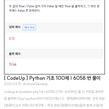
[ CodeUp ] Python 기초 100제 | 6058 번 풀이
2021.03.15
·
Archive/Develop
codeup.kr/problem.php?id=6058 [기초-논리연산] 둘 다 거짓일 경우만
참 출력하기(py) python언어기초100제v1.0 : @컴퓨터과학사랑, 전국 정보
(컴퓨터)교사 커뮤니티/연구회 - 학교 정보(컴퓨터)선생님들과 함께 수업/방