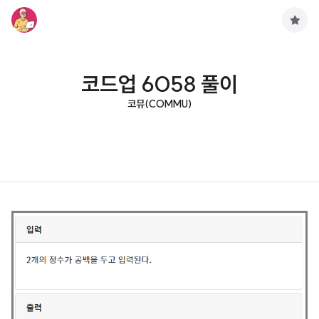
구
독
하
기
코드업 6058 풀이
코뮤(COMMU)