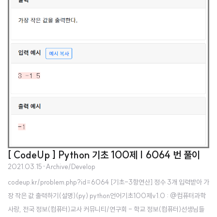
[ CodeUp ] Python 기초 100제 | 6064 번 풀이
2021.03.15
·
Archive/Develop
codeup.kr/problem.php?id=6064 [기초-3항연산] 정수 3개 입력받아 가
장 작은 값 출력하기(설명)(py) python언어기초100제v1.0 : @컴퓨터과학
사랑, 전국 정보(컴퓨터)교사 커뮤니티/연구회 - 학교 정보(컴퓨터)선생님들