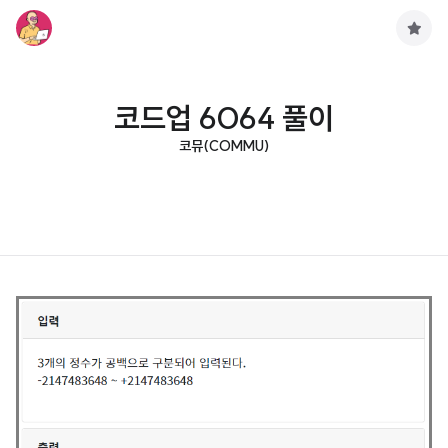
구
독
하
기
코드업 6064 풀이
코뮤(COMMU)