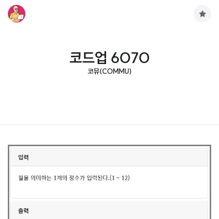
구
독
하
기
코드업 6070
코뮤(COMMU)