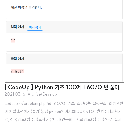
[ CodeUp ] Python 기초 100제 | 6070 번 풀이
2021.03.16
·
Archive/Develop
codeup.kr/problem.php?id=6070 [기초-조건/선택실행구조] 월 입력받
아 계절 출력하기(설명)(py) python언어기초100제v1.0 : @컴퓨터과학사
랑, 전국 정보(컴퓨터)교사 커뮤니티/연구회 - 학교 정보(컴퓨터)선생님들과
함께 수업/방과후학습/동아리활동 등을 통해 재미있게 배워보세요. - 모든 내