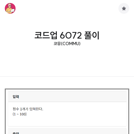
구
독
하
기
코드업 6072 풀이
코뮤(COMMU)