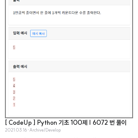
[ CodeUp ] Python 기초 100제 | 6072 번 풀이
2021.03.16
·
Archive/Develop