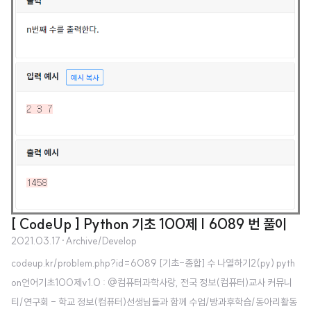
[ CodeUp ] Python 기초 100제 | 6089 번 풀이
2021.03.17
·
Archive/Develop
codeup.kr/problem.php?id=6089 [기초-종합] 수 나열하기2(py) pyth
on언어기초100제v1.0 : @컴퓨터과학사랑, 전국 정보(컴퓨터)교사 커뮤니
티/연구회 - 학교 정보(컴퓨터)선생님들과 함께 수업/방과후학습/동아리활동