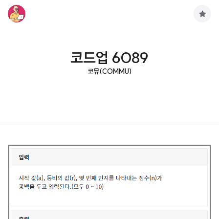
구
독
하
기
코드업 6089
코뮤(COMMU)