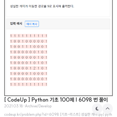
[ CodeUp ] Python 기초 100제 | 6098 번 풀이
2021.03.18
·
Archive/Develop
테
상
codeup.kr/problem.php?id=6098 [기초-리스트] 성실한 개미(py) pyth
마
단