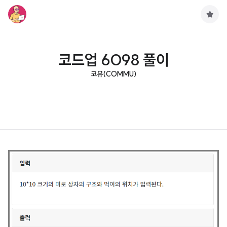
구
독
하
기
코드업 6098 풀이
코뮤(COMMU)