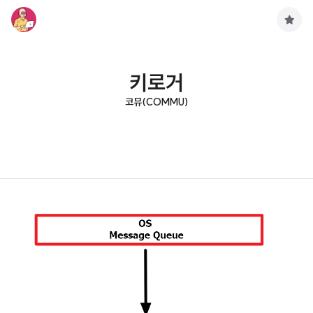
구
독
하
기
키로거
코뮤(COMMU)