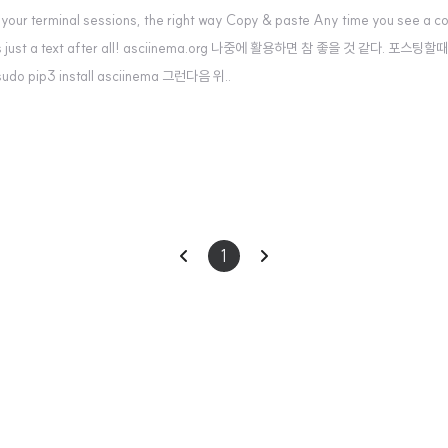
our terminal sessions, the right way Copy & paste Any time you see a com
want. It's just a text after all! asciinema.org 나중에 활용하면 참 좋을 
ip3 install asciinema 그런다음 위..
이
다
1
전
음