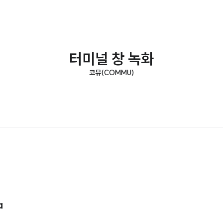
터미널 창 녹화
코뮤(COMMU)
a