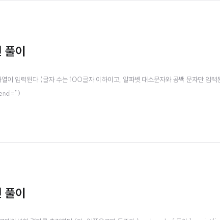
번 풀이
 1 문자열이 입력된다.(글자 수는 100글자 이하이고, 알파벳 대소문자와 공백 문자만 입력된
,end='')
번 풀이