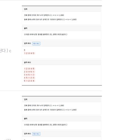
다.) c