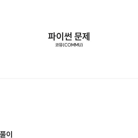
파이썬 문제
코뮤(COMMU)
번 풀이