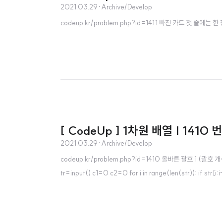
2021.03.29
·
Archive/Develop
codeup.kr/problem.php?id=1411 빠진 카드 첫 줄에는
[ CodeUp ] 1차원 배열 | 1410 
2021.03.29
·
Archive/Develop
codeup.kr/problem.php?id=1410 올바른 괄호 1 (괄
tr=input() c1=0 c2=0 for i in range(len(str)): if str[i: