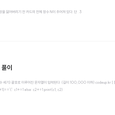
 한 장을 잃어버리기 전 카드의 전체 장수 N이 주어져 있다. 단 . 3
번 풀이
호 개수 세기) 괄호로 이루어진 문자열이 입력된다. (길이 100,000 이하) codeup.kr [ 풀
i+1]=='(': c1+=1 else: c2+=1 print(c1, c2)