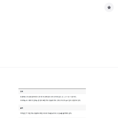
구
독
하
기