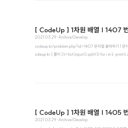
[ CodeUp ] 1차원 배열 | 1407 
2021.03.29
·
Archive/Develop
codeup.kr/problem.php?id=1407 문자열 출력하기
odeup.kr [ 풀이 ] li=list(input().split()) for i in li: print(i
[ CodeUp ] 1차원 배열 | 1405 
2021.03.29
·
Archive/Develop